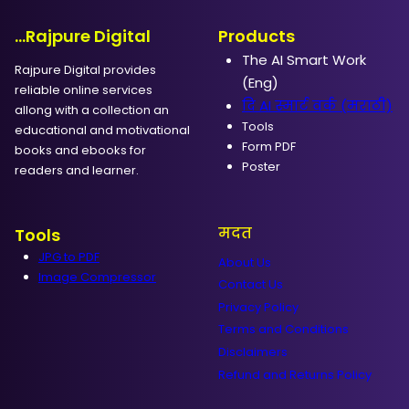
...Rajpure Digital
Products
The AI Smart Work
Rajpure Digital provides
(Eng)
reliable online services
दि AI स्मार्ट वर्क (मराठी)
allong with a collection an
Tools
educational and motivational
Form PDF
books and ebooks for
Poster
readers and learner.
मदत
Tools
JPG to PDF
About Us
Image Compressor
Contact Us
Privacy Policy
Terms and Conditions
Disclaimers
Refund and Returns Policy