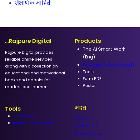
शैक्षणिक माहिती
...Rajpure Digital
Products
The AI Smart Work
Rajpure Digital provides
(Eng)
reliable online services
दि AI स्मार्ट वर्क (मराठी)
allong with a collection an
Tools
educational and motivational
Form PDF
books and ebooks for
Poster
readers and learner.
मदत
Tools
JPG to PDF
About Us
Image Compressor
Contact Us
Privacy Policy