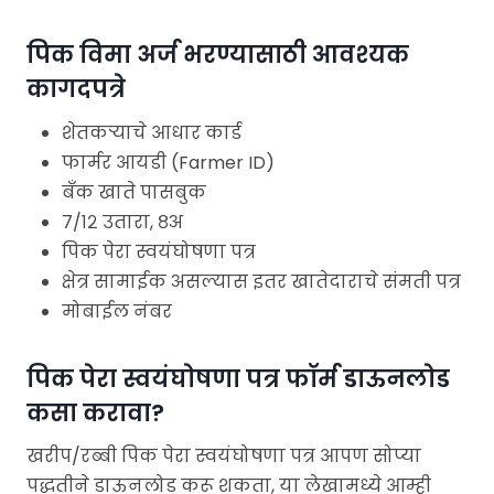
पिक विमा अर्ज भरण्यासाठी आवश्यक
कागदपत्रे
शेतकऱ्याचे आधार कार्ड
फार्मर आयडी (Farmer ID)
बँक खाते पासबुक
७/१२ उतारा, ८अ
पिक पेरा स्वयंघोषणा पत्र
क्षेत्र सामाईक असल्यास इतर खातेदाराचे संमती पत्र
मोबाईल नंबर
पिक पेरा स्वयंघोषणा पत्र फॉर्म डाऊनलोड
कसा करावा?
खरीप/रब्बी पिक पेरा स्वयंघोषणा पत्र आपण सोप्या
पद्धतीने डाऊनलोड करू शकता, या लेखामध्ये आम्ही