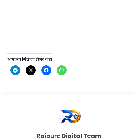
pik pera rabbi 2026 pik pera 2026-27 pdf download पिक पेरा
स्वयं घोषणा पत्र 2026 pdf download pik pera 2026-2027 rabbi pik
vima 2026 pmfby self declaration form pdf download pmfby
form pdf rabbi pik pera pdf pik pera download Pik pera 2026
pik pera form pdf kharip pik pera 2026 pdf pik pera swayam
ghoshna patra pdf kharip pik pera 2026, खरीप पीक पेरा 2026,
आपल्या मित्रांना शेअर करा
Rajpure Digital Team