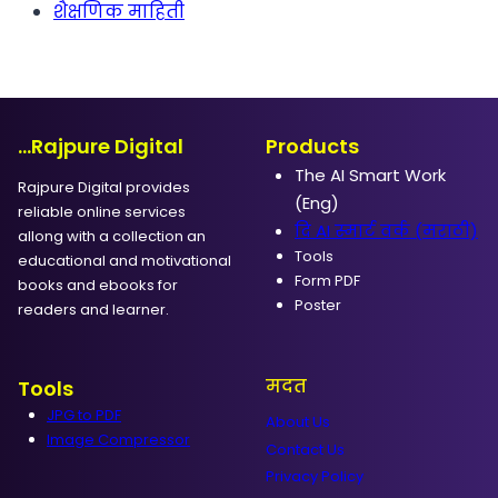
शैक्षणिक माहिती
...Rajpure Digital
Products
The AI Smart Work
Rajpure Digital provides
(Eng)
reliable online services
दि AI स्मार्ट वर्क (मराठी)
allong with a collection an
Tools
educational and motivational
Form PDF
books and ebooks for
Poster
readers and learner.
मदत
Tools
JPG to PDF
About Us
Image Compressor
Contact Us
Privacy Policy