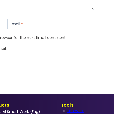
Email
*
rowser for the next time I comment.
ail.
ucts
Tools
JPG to PDF
e AI Smart Work (Eng)